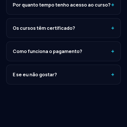
absoluto zero. Você aprende os fundamentos e
+
Por quanto tempo tenho acesso ao curso?
evolui no seu ritmo até as técnicas avançadas.
Você tem 12 meses de acesso na plataforma,
incluindo as atualizações de conteúdo do período.
+
Os cursos têm certificado?
Estude quando e quantas vezes quiser dentro
desse prazo.
Sim. Você tem acesso ilimitado às provas e a
certificados reconhecidos que comprovam sua
+
Como funciona o pagamento?
qualificação no mercado.
O pagamento é processado com total segurança.
Você pode pagar à vista (Pix ou cartão) ou parcelar
+
E se eu não gostar?
no cartão de crédito.
Você tem 7 dias de garantia incondicional. Se não
for para você, devolvemos 100% do valor
investido, sem burocracia.