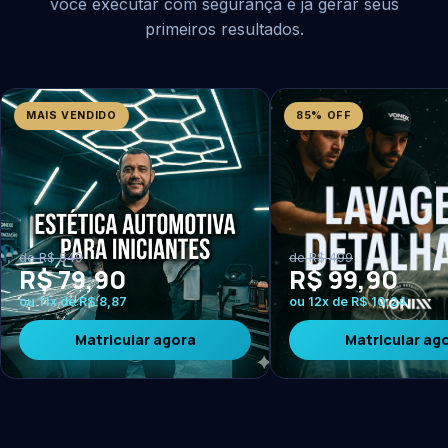
você executar com segurança e já gerar seus
primeiros resultados.
MAIS VENDIDO
85% OFF
de R$ 549
de R$ 499
R$ 79,90
R$ 99,90
ou 11x de R$ 8,87
ou 12x de R$ 10,24
Matricular agora
Matricular ag